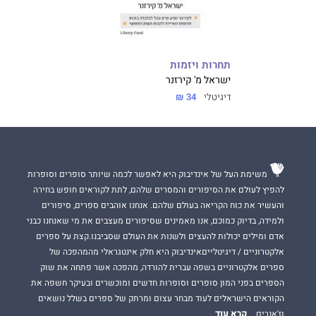
תחרות ויזמות
ישראל מ' קירזנר
דיגיטלי
34 ₪
משימת העל של אינדיבוק היא לאפשר לכמה שיותר סופרים וסופרות
להפיץ לעולם את הסיפורים והמסרים שלהם, לתת לקוראים חופש בחירה
והעשיר את כוח הקריאה בעולם שלהם. אנחנו אוהבים ספרים, סיפורים
ולמידה, בדיוק כמוכם, אנו מאמינים שסיפורים מעצבים את מי שאנחנו כבני
אדם ומילים יכולות להעצים ולשנות את העולם שסביבנו.קצת על ספרים
אלקטרוניים / דיגיטלייםאינדיבוק היא חלק אינטגראלי מהמהפכה של
ספרים אלקטרוניים בשפה עברית להורדה, מהפכה אשר פתחה את שוק
הספרים בפני המון סופרים וסופרות חדשים ומוכשרים ובעיקר חשפה את
הקוראים הישראלים לעוד מבחר עצום ומרתק של ספרים בשלל נושאים
קרא עוד
וז'אנרים.