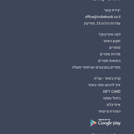
יצירת קשר
office@indiebook.co.il
שדרות הרכס 13, מודיעין
למה אינדיבוק?
תקנון האתר
סופרים
סדרות ספרים
הוצאות ספרים
ספרים במבצעים ושיתופי פעולה
קניה באתר - שו"ת
איך לרכוש ספר באתר
GIFT CARD
ביטול עסקה
אינדיבלוג
הצהרת נגישות