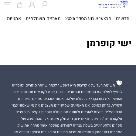
חדשים
מבצעי שבוע הספר 2026
מארזים משתלמים
אמנויות
ספ
ישי קופרמן
משימת העל של אינדיבוק היא לאפשר לכמה שיותר סופרים וסופרות
להפיץ לעולם את הסיפורים והמסרים שלהם, לתת לקוראים חופש בחירה
והעשיר את כוח הקריאה בעולם שלהם. אנחנו אוהבים ספרים, סיפורים
ולמידה, בדיוק כמוכם, אנו מאמינים שסיפורים מעצבים את מי שאנחנו כבני
אדם ומילים יכולות להעצים ולשנות את העולם שסביבנו.קצת על ספרים
אלקטרוניים / דיגיטלייםאינדיבוק היא חלק אינטגראלי מהמהפכה של
ספרים אלקטרוניים בשפה עברית להורדה, מהפכה אשר פתחה את שוק
הספרים בפני המון סופרים וסופרות חדשים ומוכשרים ובעיקר חשפה את