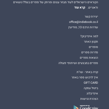
הקוראים הישראלים לעוד מבחר עצום ומרתק של ספרים בשלל נושאים
קרא עוד
וז'אנרים.
יצירת קשר
office@indiebook.co.il
שדרות הרכס 13, מודיעין
למה אינדיבוק?
תקנון האתר
סופרים
סדרות ספרים
הוצאות ספרים
ספרים במבצעים ושיתופי פעולה
קניה באתר - שו"ת
איך לרכוש ספר באתר
GIFT CARD
ביטול עסקה
אינדיבלוג
הצהרת נגישות