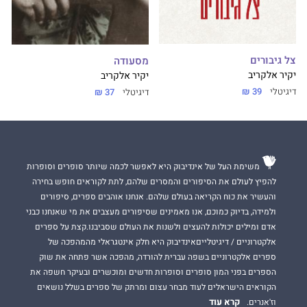
צל גיבורים
מסעודה
יקיר אלקריב
יקיר אלקריב
דיגיטלי
39 ₪
דיגיטלי
37 ₪
משימת העל של אינדיבוק היא לאפשר לכמה שיותר סופרים וסופרות
להפיץ לעולם את הסיפורים והמסרים שלהם, לתת לקוראים חופש בחירה
והעשיר את כוח הקריאה בעולם שלהם. אנחנו אוהבים ספרים, סיפורים
ולמידה, בדיוק כמוכם, אנו מאמינים שסיפורים מעצבים את מי שאנחנו כבני
אדם ומילים יכולות להעצים ולשנות את העולם שסביבנו.קצת על ספרים
אלקטרוניים / דיגיטלייםאינדיבוק היא חלק אינטגראלי מהמהפכה של
ספרים אלקטרוניים בשפה עברית להורדה, מהפכה אשר פתחה את שוק
הספרים בפני המון סופרים וסופרות חדשים ומוכשרים ובעיקר חשפה את
הקוראים הישראלים לעוד מבחר עצום ומרתק של ספרים בשלל נושאים
קרא עוד
וז'אנרים.