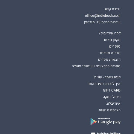
יצירת קשר
office@indiebook.co.il
שדרות הרכס 13, מודיעין
למה אינדיבוק?
תקנון האתר
סופרים
סדרות ספרים
הוצאות ספרים
ספרים במבצעים ושיתופי פעולה
קניה באתר - שו"ת
איך לרכוש ספר באתר
GIFT CARD
ביטול עסקה
אינדיבלוג
הצהרת נגישות