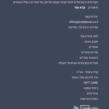
הקוראים הישראלים לעוד מבחר עצום ומרתק של ספרים בשלל נושאים
קרא עוד
וז'אנרים.
יצירת קשר
office@indiebook.co.il
שדרות הרכס 13, מודיעין
למה אינדיבוק?
תקנון האתר
סופרים
סדרות ספרים
הוצאות ספרים
ספרים במבצעים ושיתופי פעולה
קניה באתר - שו"ת
איך לרכוש ספר באתר
GIFT CARD
ביטול עסקה
אינדיבלוג
הצהרת נגישות