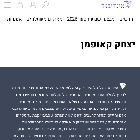
חדשים
מבצעי שבוע הספר 2026
מארזים משתלמים
אמנויות
ספ
יצחק קאופמן
משימת העל של אינדיבוק היא לאפשר לכמה שיותר סופרים וסופרות
להפיץ לעולם את הסיפורים והמסרים שלהם, לתת לקוראים חופש בחירה
והעשיר את כוח הקריאה בעולם שלהם. אנחנו אוהבים ספרים, סיפורים
ולמידה, בדיוק כמוכם, אנו מאמינים שסיפורים מעצבים את מי שאנחנו כבני
אדם ומילים יכולות להעצים ולשנות את העולם שסביבנו.קצת על ספרים
אלקטרוניים / דיגיטלייםאינדיבוק היא חלק אינטגראלי מהמהפכה של
ספרים אלקטרוניים בשפה עברית להורדה, מהפכה אשר פתחה את שוק
הספרים בפני המון סופרים וסופרות חדשים ומוכשרים ובעיקר חשפה את