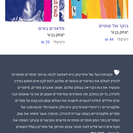
בוקר של שוטים
מלאכים באים
יצחק בן נר
יצחק בן נר
דיגיטלי
44 ₪
דיגיטלי
25 ₪
משימת העל של אינדיבוק היא לאפשר לכמה שיותר סופרים וסופרות
להפיץ לעולם את הסיפורים והמסרים שלהם, לתת לקוראים חופש בחירה
והעשיר את כוח הקריאה בעולם שלהם. אנחנו אוהבים ספרים, סיפורים
ולמידה, בדיוק כמוכם, אנו מאמינים שסיפורים מעצבים את מי שאנחנו כבני
אדם ומילים יכולות להעצים ולשנות את העולם שסביבנו.קצת על ספרים
אלקטרוניים / דיגיטלייםאינדיבוק היא חלק אינטגראלי מהמהפכה של
ספרים אלקטרוניים בשפה עברית להורדה, מהפכה אשר פתחה את שוק
הספרים בפני המון סופרים וסופרות חדשים ומוכשרים ובעיקר חשפה את
הקוראים הישראלים לעוד מבחר עצום ומרתק של ספרים בשלל נושאים