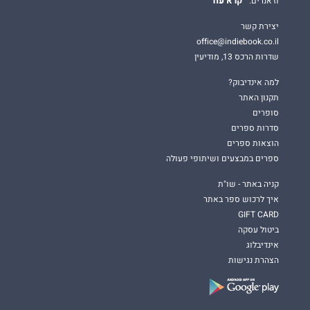
קרא עוד
וז'אנרים.
יצירת קשר
office@indiebook.co.il
שדרות הרכס 13, מודיעין
למה אינדיבוק?
תקנון האתר
סופרים
סדרות ספרים
הוצאות ספרים
ספרים במבצעים ושיתופי פעולה
קניה באתר - שו"ת
איך לרכוש ספר באתר
GIFT CARD
ביטול עסקה
אינדיבלוג
הצהרת נגישות