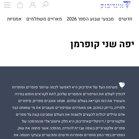
חדשים
מבצעי שבוע הספר 2026
מארזים משתלמים
אמנויות
ספ
יפה שני קופרמן
משימת העל של אינדיבוק היא לאפשר לכמה שיותר סופרים וסופרות
להפיץ לעולם את הסיפורים והמסרים שלהם, לתת לקוראים חופש בחירה
והעשיר את כוח הקריאה בעולם שלהם. אנחנו אוהבים ספרים, סיפורים
ולמידה, בדיוק כמוכם, אנו מאמינים שסיפורים מעצבים את מי שאנחנו כבני
אדם ומילים יכולות להעצים ולשנות את העולם שסביבנו.קצת על ספרים
אלקטרוניים / דיגיטלייםאינדיבוק היא חלק אינטגראלי מהמהפכה של
ספרים אלקטרוניים בשפה עברית להורדה, מהפכה אשר פתחה את שוק
הספרים בפני המון סופרים וסופרות חדשים ומוכשרים ובעיקר חשפה את