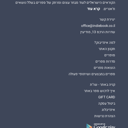
הקוראים הישראלים לעוד מבחר עצום ומרתק של ספרים בשלל נושאים
קרא עוד
וז'אנרים.
יצירת קשר
office@indiebook.co.il
שדרות הרכס 13, מודיעין
למה אינדיבוק?
תקנון האתר
סופרים
סדרות ספרים
הוצאות ספרים
ספרים במבצעים ושיתופי פעולה
קניה באתר - שו"ת
איך לרכוש ספר באתר
GIFT CARD
ביטול עסקה
אינדיבלוג
הצהרת נגישות