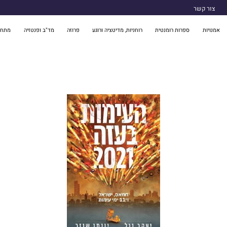
צור קשר
אמנויות
ספרות רומנטית
רוחניות, מדיטציה ורוגע
פרוזה
מד"ב ופנטזיה
מתח 