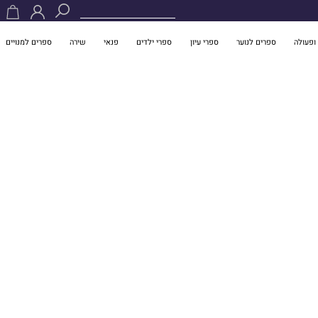
ופעולה
ספרים לנוער
ספרי עיון
ספרי ילדים
פנאי
שירה
ספרים למנויים