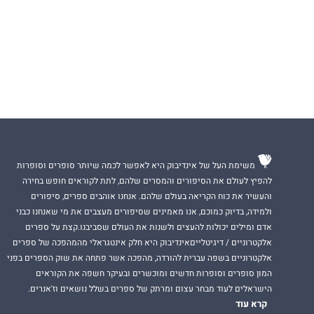
משימת העל של אינדיבוק היא לאפשר לכמה שיותר סופרים וסופרות
להפיץ לעולם את הסיפורים והמסרים שלהם, לתת לקוראים חופש בחירה
והעשיר את כוח הקריאה בעולם שלהם. אנחנו אוהבים ספרים, סיפורים
ולמידה, בדיוק כמוכם, אנו מאמינים שסיפורים מעצבים את מי שאנחנו כבני
אדם ומילים יכולות להעצים ולשנות את העולם שסביבנו.קצת על ספרים
אלקטרוניים / דיגיטלייםאינדיבוק היא חלק אינטגראלי מהמהפכה של ספרים
אלקטרוניים בשפה עברית להורדה, מהפכה אשר פתחה את שוק הספרים בפני
המון סופרים וסופרות חדשים ומוכשרים ובעיקר חשפה את הקוראים
הישראלים לעוד מבחר עצום ומרתק של ספרים בשלל נושאים וז'אנרים.
קרא עוד