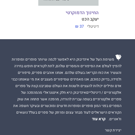
החינוך הדמוקרטי
יעקב הכט
דיגיטלי
37 ₪
משימת העל של אינדיבוק היא לאפשר לכמה שיותר סופרים וסופרות
להפיץ לעולם את הסיפורים והמסרים שלהם, לתת לקוראים חופש בחירה
והעשיר את כוח הקריאה בעולם שלהם. אנחנו אוהבים ספרים, סיפורים
ולמידה, בדיוק כמוכם, אנו מאמינים שסיפורים מעצבים את מי שאנחנו כבני
אדם ומילים יכולות להעצים ולשנות את העולם שסביבנו.קצת על ספרים
אלקטרוניים / דיגיטלייםאינדיבוק היא חלק אינטגראלי מהמהפכה של
ספרים אלקטרוניים בשפה עברית להורדה, מהפכה אשר פתחה את שוק
הספרים בפני המון סופרים וסופרות חדשים ומוכשרים ובעיקר חשפה את
הקוראים הישראלים לעוד מבחר עצום ומרתק של ספרים בשלל נושאים
קרא עוד
וז'אנרים.
יצירת קשר