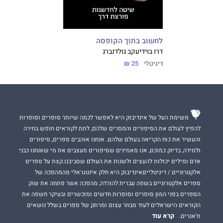
לחשוב בתוך הקופסה
דרו בויד
יעקב גולדנברג
דיגיטלי
25 ₪
משימת העל של אינדיבוק היא לאפשר לכמה שיותר סופרים וסופרות
להפיץ לעולם את הסיפורים והמסרים שלהם, לתת לקוראים חופש בחירה
והעשיר את כוח הקריאה בעולם שלהם. אנחנו אוהבים ספרים, סיפורים
ולמידה, בדיוק כמוכם, אנו מאמינים שסיפורים מעצבים את מי שאנחנו כבני
אדם ומילים יכולות להעצים ולשנות את העולם שסביבנו.קצת על ספרים
אלקטרוניים / דיגיטלייםאינדיבוק היא חלק אינטגראלי מהמהפכה של
ספרים אלקטרוניים בשפה עברית להורדה, מהפכה אשר פתחה את שוק
הספרים בפני המון סופרים וסופרות חדשים ומוכשרים ובעיקר חשפה את
הקוראים הישראלים לעוד מבחר עצום ומרתק של ספרים בשלל נושאים
קרא עוד
וז'אנרים.