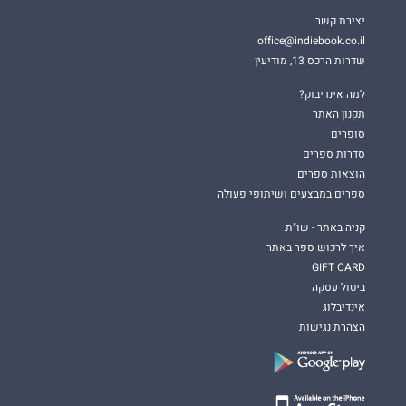
יצירת קשר
office@indiebook.co.il
שדרות הרכס 13, מודיעין
למה אינדיבוק?
תקנון האתר
סופרים
סדרות ספרים
הוצאות ספרים
ספרים במבצעים ושיתופי פעולה
קניה באתר - שו"ת
איך לרכוש ספר באתר
GIFT CARD
ביטול עסקה
אינדיבלוג
הצהרת נגישות