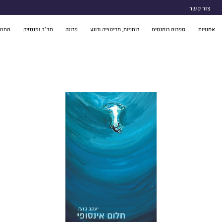
צור קשר
אמנויות
ספרות רומנטית
רוחניות, מדיטציה ורוגע
פרוזה
מד"ב ופנטזיה
מתח 