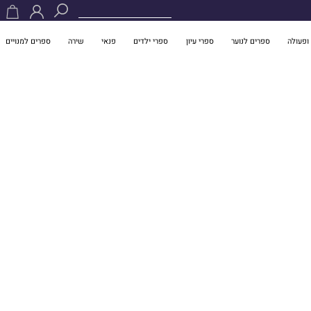
ופעולה
ספרים לנוער
ספרי עיון
ספרי ילדים
פנאי
שירה
ספרים למנויים