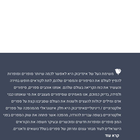
משימת העל של אינדיבוק היא לאפשר לכמה שיותר סופרים וסופרות
להפיץ לעולם את הסיפורים והמסרים שלהם, לתת לקוראים חופש בחירה
והעשיר את כוח הקריאה בעולם שלהם. אנחנו אוהבים ספרים, סיפורים
ולמידה, בדיוק כמוכם, אנו מאמינים שסיפורים מעצבים את מי שאנחנו כבני
אדם ומילים יכולות להעצים ולשנות את העולם שסביבנו.קצת על ספרים
אלקטרוניים / דיגיטלייםאינדיבוק היא חלק אינטגראלי מהמהפכה של ספרים
אלקטרוניים בשפה עברית להורדה, מהפכה אשר פתחה את שוק הספרים בפני
המון סופרים וסופרות חדשים ומוכשרים ובעיקר חשפה את הקוראים
הישראלים לעוד מבחר עצום ומרתק של ספרים בשלל נושאים וז'אנרים.
קרא עוד