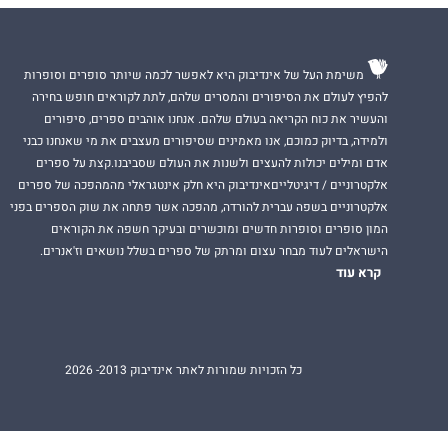
משימת העל של אינדיבוק היא לאפשר לכמה שיותר סופרים וסופרות
להפיץ לעולם את הסיפורים והמסרים שלהם, לתת לקוראים חופש בחירה
והעשיר את כוח הקריאה בעולם שלהם. אנחנו אוהבים ספרים, סיפורים
ולמידה, בדיוק כמוכם, אנו מאמינים שסיפורים מעצבים את מי שאנחנו כבני
אדם ומילים יכולות להעצים ולשנות את העולם שסביבנו.קצת על ספרים
אלקטרוניים / דיגיטלייםאינדיבוק היא חלק אינטגראלי מהמהפכה של ספרים
אלקטרוניים בשפה עברית להורדה, מהפכה אשר פתחה את שוק הספרים בפני
המון סופרים וסופרות חדשים ומוכשרים ובעיקר חשפה את הקוראים
הישראלים לעוד מבחר עצום ומרתק של ספרים בשלל נושאים וז'אנרים.
קרא עוד
כל הזכויות שמורות לאתר אינדיבוק 2013- 2026