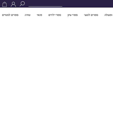
ופעולה
ספרים לנוער
ספרי עיון
ספרי ילדים
פנאי
שירה
ספרים למנויים