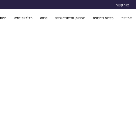
צור קשר
אמנויות
ספרות רומנטית
רוחניות, מדיטציה ורוגע
פרוזה
מד"ב ופנטזיה
מתח 