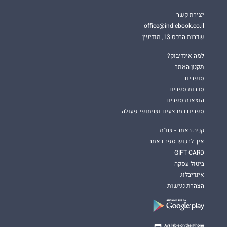
יצירת קשר
office@indiebook.co.il
שדרות הרכס 13, מודיעין
למה אינדיבוק?
תקנון האתר
סופרים
סדרות ספרים
הוצאות ספרים
ספרים במבצעים ושיתופי פעולה
קניה באתר - שו"ת
איך לרכוש ספר באתר
GIFT CARD
ביטול עסקה
אינדיבלוג
הצהרת נגישות