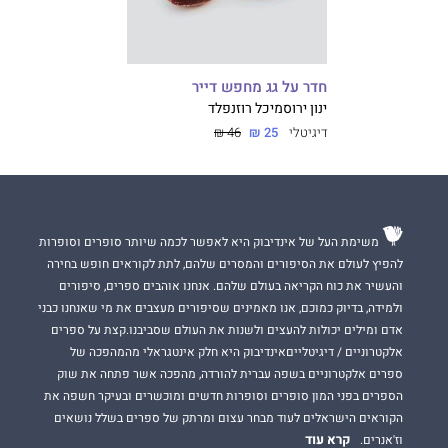
חדר על גג מחפש דייר
ינון ירוס
מיכל רוזנפלד
דיגיטלי
25 ₪
46 ₪
משימת העל של אינדיבוק היא לאפשר לכמה שיותר סופרים וסופרות
להפיץ לעולם את הסיפורים והמסרים שלהם, לתת לקוראים חופש בחירה
והעשיר את כוח הקריאה בעולם שלהם. אנחנו אוהבים ספרים, סיפורים
ולמידה, בדיוק כמוכם, אנו מאמינים שסיפורים מעצבים את מי שאנחנו כבני
אדם ומילים יכולות להעצים ולשנות את העולם שסביבנו.קצת על ספרים
אלקטרוניים / דיגיטלייםאינדיבוק היא חלק אינטגראלי מהמהפכה של
ספרים אלקטרוניים בשפה עברית להורדה, מהפכה אשר פתחה את שוק
הספרים בפני המון סופרים וסופרות חדשים ומוכשרים ובעיקר חשפה את
הקוראים הישראלים לעוד מבחר עצום ומרתק של ספרים בשלל נושאים
קרא עוד
וז'אנרים.