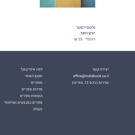
ולטמייסטר
יורם רוזנר
דיגיטלי
25 ₪
יצירת קשר
למה אינדיבוק?
office@indiebook.co.il
תקנון האתר
שדרות הרכס 13, מודיעין
סופרים
סדרות ספרים
הוצאות ספרים
ספרים במבצעים ושיתופי
פעולה