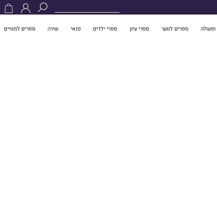
ופעולה
ספרים לנוער
ספרי עיון
ספרי ילדים
פנאי
שירה
ספרים למנויים