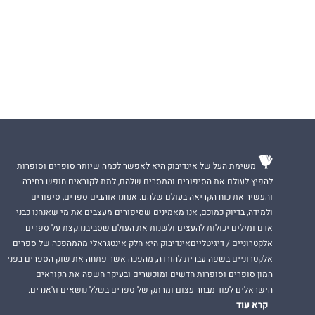
משימת העל של אינדיבוק היא לאפשר לכמה שיותר סופרים וסופרות
להפיץ לעולם את הסיפורים והמסרים שלהם, לתת לקוראים חופש בחירה
והעשיר את כוח הקריאה בעולם שלהם. אנחנו אוהבים ספרים, סיפורים
ולמידה, בדיוק כמוכם, אנו מאמינים שסיפורים מעצבים את מי שאנחנו כבני
אדם ומילים יכולות להעצים ולשנות את העולם שסביבנו.קצת על ספרים
אלקטרוניים / דיגיטלייםאינדיבוק היא חלק אינטגראלי מהמהפכה של ספרים
אלקטרוניים בשפה עברית להורדה, מהפכה אשר פתחה את שוק הספרים בפני
המון סופרים וסופרות חדשים ומוכשרים ובעיקר חשפה את הקוראים
הישראלים לעוד מבחר עצום ומרתק של ספרים בשלל נושאים וז'אנרים.
קרא עוד