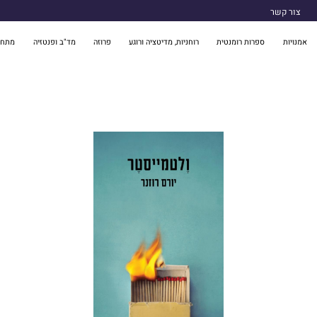
צור קשר
אמנויות
ספרות רומנטית
רוחניות, מדיטציה ורוגע
פרוזה
מד"ב ופנטזיה
מתח 