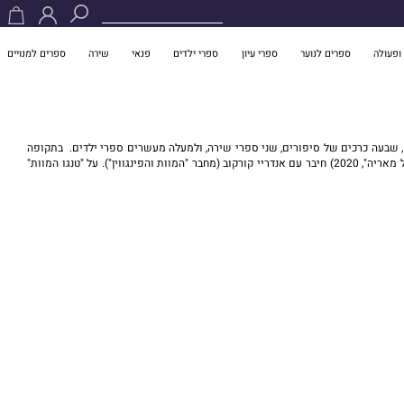
ופעולה
ספרים לנוער
ספרי עיון
ספרי ילדים
פנאי
שירה
ספרים למנויים
 ומתרגם אוקראיני. נולד בסטניסלב (כיום איוואנו־פרנקיבסק) בגליציה, וחי בלְביב משנת 1974. עד כה חיבר עשרה רומנים, שבעה כרכים של סיפורים, שני ספרי שירה, ולמעלה מעשרים ספרי ילדים. בתקופה
הסובייטית היה נתון תחת מעקב הקג"ב, ולכן הסווה חלק מיצירותיו כתרגומים או ככתבי יד שלכאורה מצא בארכיונים והביא לבית הדפוס. את הרומן האחרון עד כה ("המפתחות של מאריה", 2020) חיבר עם אנדריי קורקוב (מחבר "המוות והפינגווין"). על "טנגו המוות"