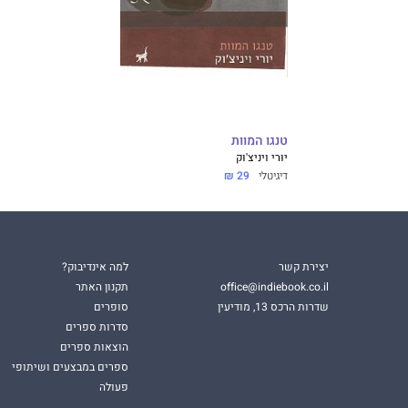
טנגו המוות
יוּרי ויניצ'וּק
דיגיטלי
29 ₪
יצירת קשר
למה אינדיבוק?
office@indiebook.co.il
תקנון האתר
שדרות הרכס 13, מודיעין
סופרים
סדרות ספרים
הוצאות ספרים
ספרים במבצעים ושיתופי
פעולה