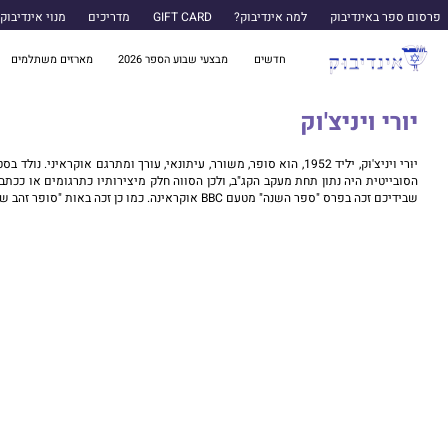
פרסום ספר באינדיבוק
למה אינדיבוק?
GIFT CARD
מדריכים
מנוי אינדיבוק
חדשים
מבצעי שבוע הספר 2026
מארזים משתלמים
יוּרי ויניצ'וּק
שבידיכם זכה בפרס "ספר השנה" מטעם BBC אוקראינה. כמו כן זכה באות "סופר זהב של אוקראינה" על מכירת למעלה ממאה אלף עותקים מספריו.