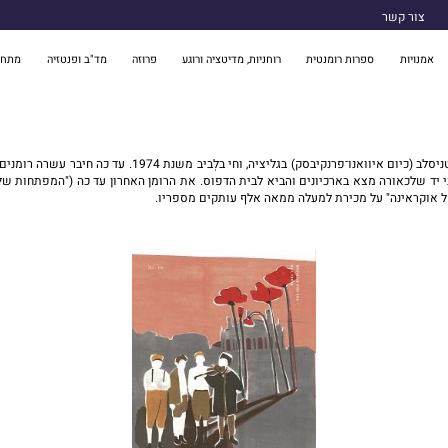
צור קשר
אמנויות
ספרות רומנטית
רוחניות, מדיטציה ורוגע
פרוזה
מד"ב ופנטזיה
מתח 
יוּרי ויניצ'וּק, יליד 1952, הוא סופר, משורר, עיתונאי, עורך