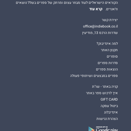
הקוראים הישראלים לעוד מבחר עצום ומרתק של ספרים בשלל נושאים
קרא עוד
וז'אנרים.
יצירת קשר
office@indiebook.co.il
שדרות הרכס 13, מודיעין
למה אינדיבוק?
תקנון האתר
סופרים
סדרות ספרים
הוצאות ספרים
ספרים במבצעים ושיתופי פעולה
קניה באתר - שו"ת
איך לרכוש ספר באתר
GIFT CARD
ביטול עסקה
אינדיבלוג
הצהרת נגישות