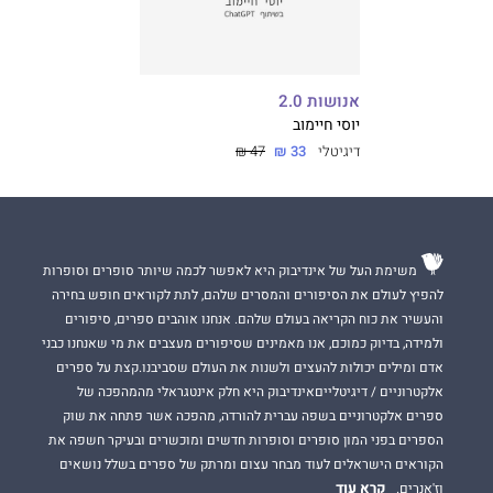
אנושות 2.0
יוסי חיימוב
דיגיטלי
33 ₪
47 ₪
משימת העל של אינדיבוק היא לאפשר לכמה שיותר סופרים וסופרות
להפיץ לעולם את הסיפורים והמסרים שלהם, לתת לקוראים חופש בחירה
והעשיר את כוח הקריאה בעולם שלהם. אנחנו אוהבים ספרים, סיפורים
ולמידה, בדיוק כמוכם, אנו מאמינים שסיפורים מעצבים את מי שאנחנו כבני
אדם ומילים יכולות להעצים ולשנות את העולם שסביבנו.קצת על ספרים
אלקטרוניים / דיגיטלייםאינדיבוק היא חלק אינטגראלי מהמהפכה של
ספרים אלקטרוניים בשפה עברית להורדה, מהפכה אשר פתחה את שוק
הספרים בפני המון סופרים וסופרות חדשים ומוכשרים ובעיקר חשפה את
הקוראים הישראלים לעוד מבחר עצום ומרתק של ספרים בשלל נושאים
קרא עוד
וז'אנרים.