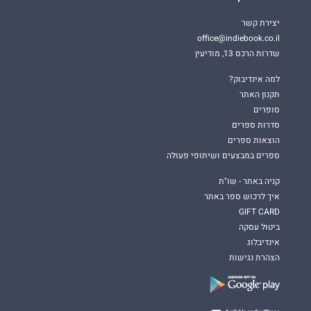
יצירת קשר
office@indiebook.co.il
שדרות הרכס 13, מודיעין
למה אינדיבוק?
תקנון האתר
סופרים
סדרות ספרים
הוצאות ספרים
ספרים במבצעים ושיתופי פעולה
קניה באתר - שו"ת
איך לרכוש ספר באתר
GIFT CARD
ביטול עסקה
אינדיבלוג
הצהרת נגישות