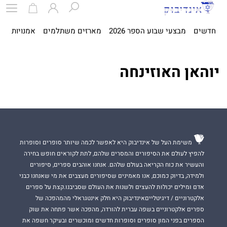
חדשים
מבצעי שבוע הספר 2026
מארזים משתלמים
אמנויות
ספ
יוהאן האוזינחה
משימת העל של אינדיבוק היא לאפשר לכמה שיותר סופרים וסופרות
להפיץ לעולם את הסיפורים והמסרים שלהם, לתת לקוראים חופש בחירה
והעשיר את כוח הקריאה בעולם שלהם. אנחנו אוהבים ספרים, סיפורים
ולמידה, בדיוק כמוכם, אנו מאמינים שסיפורים מעצבים את מי שאנחנו כבני
אדם ומילים יכולות להעצים ולשנות את העולם שסביבנו.קצת על ספרים
אלקטרוניים / דיגיטלייםאינדיבוק היא חלק אינטגראלי מהמהפכה של
ספרים אלקטרוניים בשפה עברית להורדה, מהפכה אשר פתחה את שוק
הספרים בפני המון סופרים וסופרות חדשים ומוכשרים ובעיקר חשפה את