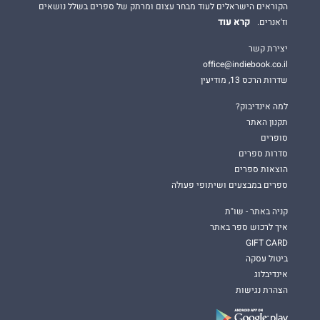
הקוראים הישראלים לעוד מבחר עצום ומרתק של ספרים בשלל נושאים
קרא עוד
וז'אנרים.
יצירת קשר
office@indiebook.co.il
שדרות הרכס 13, מודיעין
למה אינדיבוק?
תקנון האתר
סופרים
סדרות ספרים
הוצאות ספרים
ספרים במבצעים ושיתופי פעולה
קניה באתר - שו"ת
איך לרכוש ספר באתר
GIFT CARD
ביטול עסקה
אינדיבלוג
הצהרת נגישות