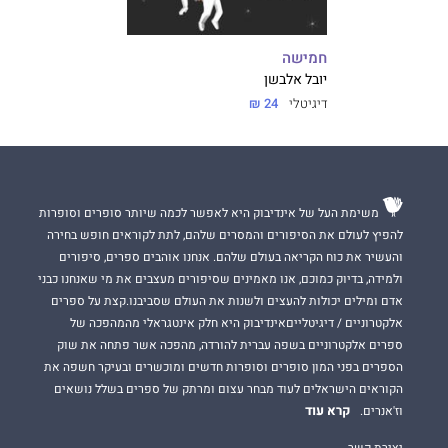
חמישה
יובל אלבשן
דיגיטלי
24 ₪
משימת העל של אינדיבוק היא לאפשר לכמה שיותר סופרים וסופרות
להפיץ לעולם את הסיפורים והמסרים שלהם, לתת לקוראים חופש בחירה
והעשיר את כוח הקריאה בעולם שלהם. אנחנו אוהבים ספרים, סיפורים
ולמידה, בדיוק כמוכם, אנו מאמינים שסיפורים מעצבים את מי שאנחנו כבני
אדם ומילים יכולות להעצים ולשנות את העולם שסביבנו.קצת על ספרים
אלקטרוניים / דיגיטלייםאינדיבוק היא חלק אינטגראלי מהמהפכה של
ספרים אלקטרוניים בשפה עברית להורדה, מהפכה אשר פתחה את שוק
הספרים בפני המון סופרים וסופרות חדשים ומוכשרים ובעיקר חשפה את
הקוראים הישראלים לעוד מבחר עצום ומרתק של ספרים בשלל נושאים
קרא עוד
וז'אנרים.
יצירת קשר