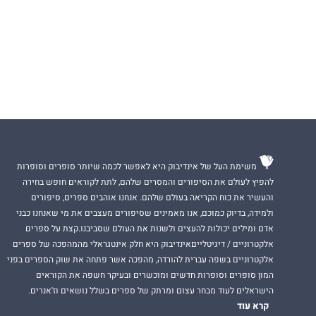
משימת העל של אינדיבוק היא לאפשר לכמה שיותר סופרים וסופרות
להפיץ לעולם את הסיפורים והמסרים שלהם, לתת לקוראים חופש בחירה
והעשיר את כוח הקריאה בעולם שלהם. אנחנו אוהבים ספרים, סיפורים
ולמידה, בדיוק כמוכם, אנו מאמינים שסיפורים מעצבים את מי שאנחנו כבני
אדם ומילים יכולות להעצים ולשנות את העולם שסביבנו.קצת על ספרים
אלקטרוניים / דיגיטלייםאינדיבוק היא חלק אינטגראלי מהמהפכה של ספרים
אלקטרוניים בשפה עברית להורדה, מהפכה אשר פתחה את שוק הספרים בפני
המון סופרים וסופרות חדשים ומוכשרים ובעיקר חשפה את הקוראים
הישראלים לעוד מבחר עצום ומרתק של ספרים בשלל נושאים וז'אנרים.
קרא עוד