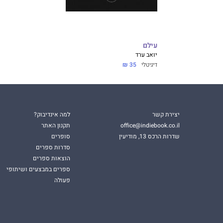
עילם
יואב ערד
דיגיטלי
35 ₪
יצירת קשר
למה אינדיבוק?
office@indiebook.co.il
תקנון האתר
שדרות הרכס 13, מודיעין
סופרים
סדרות ספרים
הוצאות ספרים
ספרים במבצעים ושיתופי
פעולה