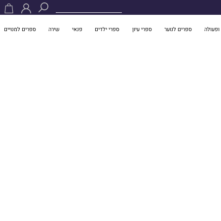
ופעולה
ספרים לנוער
ספרי עיון
ספרי ילדים
פנאי
שירה
ספרים למנויים