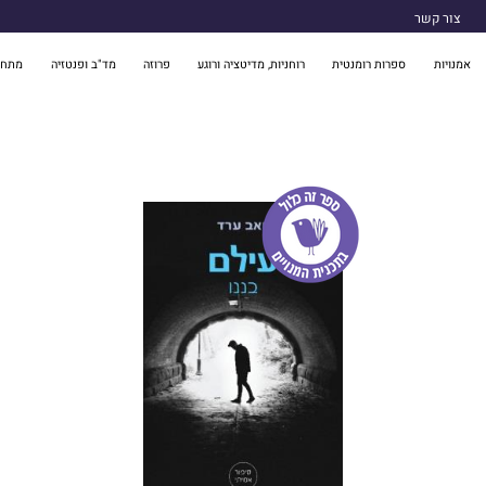
צור קשר
אמנויות
ספרות רומנטית
רוחניות, מדיטציה ורוגע
פרוזה
מד"ב ופנטזיה
מתח 