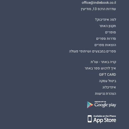
office@indiebook.co.il
שדרות הרכס 13, מודיעין
למה אינדיבוק?
תקנון האתר
סופרים
סדרות ספרים
הוצאות ספרים
ספרים במבצעים ושיתופי פעולה
קניה באתר - שו"ת
איך לרכוש ספר באתר
GIFT CARD
ביטול עסקה
אינדיבלוג
הצהרת נגישות