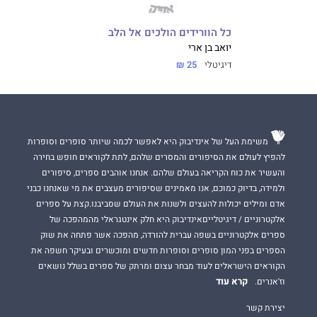
כל הוורידים הולכים אל הלב
יואב בן ארי
דיגיטלי
25 ₪
משימת העל של אינדיבוק היא לאפשר לכמה שיותר סופרים וסופרות
להפיץ לעולם את הסיפורים והמסרים שלהם, לתת לקוראים חופש בחירה
והעשיר את כוח הקריאה בעולם שלהם. אנחנו אוהבים ספרים, סיפורים
ולמידה, בדיוק כמוכם, אנו מאמינים שסיפורים מעצבים את מי שאנחנו כבני
אדם ומילים יכולות להעצים ולשנות את העולם שסביבנו.קצת על ספרים
אלקטרוניים / דיגיטלייםאינדיבוק היא חלק אינטגראלי מהמהפכה של
ספרים אלקטרוניים בשפה עברית להורדה, מהפכה אשר פתחה את שוק
הספרים בפני המון סופרים וסופרות חדשים ומוכשרים ובעיקר חשפה את
הקוראים הישראלים לעוד מבחר עצום ומרתק של ספרים בשלל נושאים
קרא עוד
וז'אנרים.
יצירת קשר