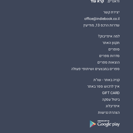
קרא עוד
וז'אנרים.
יצירת קשר
office@indiebook.co.il
שדרות הרכס 13, מודיעין
למה אינדיבוק?
תקנון האתר
סופרים
סדרות ספרים
הוצאות ספרים
ספרים במבצעים ושיתופי פעולה
קניה באתר - שו"ת
איך לרכוש ספר באתר
GIFT CARD
ביטול עסקה
אינדיבלוג
הצהרת נגישות