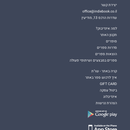
יצירת קשר
office@indiebook.co.il
שדרות הרכס 13, מודיעין
למה אינדיבוק?
תקנון האתר
סופרים
סדרות ספרים
הוצאות ספרים
ספרים במבצעים ושיתופי פעולה
קניה באתר - שו"ת
איך לרכוש ספר באתר
GIFT CARD
ביטול עסקה
אינדיבלוג
הצהרת נגישות