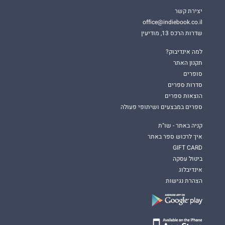
יצירת קשר
office@indiebook.co.il
שדרות הרכס 13, מודיעין
למה אינדיבוק?
תקנון האתר
סופרים
סדרות ספרים
הוצאות ספרים
ספרים במבצעים ושיתופי פעולה
קניה באתר - שו"ת
איך לרכוש ספר באתר
GIFT CARD
ביטול עסקה
אינדיבלוג
הצהרת נגישות