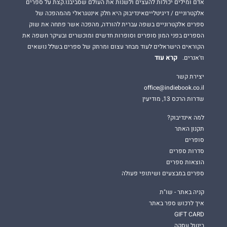
אדם ומילים יכולות להעצים ולשנות את העולם שסביבנו.קצת על ספרים
אלקטרוניים / דיגיטלייםאינדיבוק היא חלק אינטגראלי מהמהפכה של
ספרים אלקטרוניים בשפה עברית להורדה, מהפכה אשר פתחה את שוק
הספרים בפני המון סופרים וסופרות חדשים ומוכשרים ובעיקר חשפה את
הקוראים הישראלים לעוד מבחר עצום ומרתק של ספרים בשלל נושאים
קרא עוד
וז'אנרים.
יצירת קשר
office@indiebook.co.il
שדרות הרכס 13, מודיעין
למה אינדיבוק?
תקנון האתר
סופרים
סדרות ספרים
הוצאות ספרים
ספרים במבצעים ושיתופי פעולה
קניה באתר - שו"ת
איך לרכוש ספר באתר
GIFT CARD
ביטול עסקה