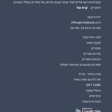
הקוראים הישראלים לעוד מבחר עצום ומרתק של ספרים בשלל נושאים
קרא עוד
וז'אנרים.
יצירת קשר
office@indiebook.co.il
שדרות הרכס 13, מודיעין
למה אינדיבוק?
תקנון האתר
סופרים
סדרות ספרים
הוצאות ספרים
ספרים במבצעים ושיתופי פעולה
קניה באתר - שו"ת
איך לרכוש ספר באתר
GIFT CARD
ביטול עסקה
אינדיבלוג
הצהרת נגישות