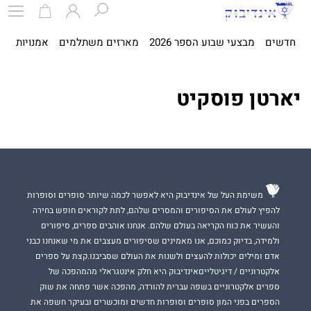
חדשים
מבצעי שבוע הספר 2026
מארזים משתלמים
אמנויות
ספ
יארטן פוסקיט
משימת העל של אינדיבוק היא לאפשר לכמה שיותר סופרים וסופרות
להפיץ לעולם את הסיפורים והמסרים שלהם, לתת לקוראים חופש בחירה
והעשיר את כוח הקריאה בעולם שלהם. אנחנו אוהבים ספרים, סיפורים
ולמידה, בדיוק כמוכם, אנו מאמינים שסיפורים מעצבים את מי שאנחנו כבני
אדם ומילים יכולות להעצים ולשנות את העולם שסביבנו.קצת על ספרים
אלקטרוניים / דיגיטלייםאינדיבוק היא חלק אינטגראלי מהמהפכה של
ספרים אלקטרוניים בשפה עברית להורדה, מהפכה אשר פתחה את שוק
הספרים בפני המון סופרים וסופרות חדשים ומוכשרים ובעיקר חשפה את