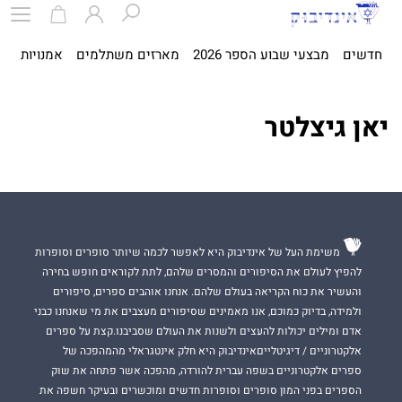
חדשים
מבצעי שבוע הספר 2026
מארזים משתלמים
אמנויות
ספ
יאן גיצלטר
משימת העל של אינדיבוק היא לאפשר לכמה שיותר סופרים וסופרות
להפיץ לעולם את הסיפורים והמסרים שלהם, לתת לקוראים חופש בחירה
והעשיר את כוח הקריאה בעולם שלהם. אנחנו אוהבים ספרים, סיפורים
ולמידה, בדיוק כמוכם, אנו מאמינים שסיפורים מעצבים את מי שאנחנו כבני
אדם ומילים יכולות להעצים ולשנות את העולם שסביבנו.קצת על ספרים
אלקטרוניים / דיגיטלייםאינדיבוק היא חלק אינטגראלי מהמהפכה של
ספרים אלקטרוניים בשפה עברית להורדה, מהפכה אשר פתחה את שוק
הספרים בפני המון סופרים וסופרות חדשים ומוכשרים ובעיקר חשפה את