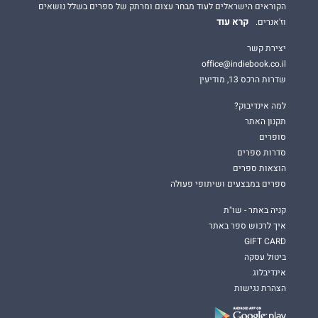
הקוראים הישראלים לעוד מבחר עצום ומרתק של ספרים בשלל נושאים
קרא עוד
וז'אנרים.
יצירת קשר
office@indiebook.co.il
שדרות הרכס 13, מודיעין
למה אינדיבוק?
תקנון האתר
סופרים
סדרות ספרים
הוצאות ספרים
ספרים במבצעים ושיתופי פעולה
קניה באתר - שו"ת
איך לרכוש ספר באתר
GIFT CARD
ביטול עסקה
אינדיבלוג
הצהרת נגישות