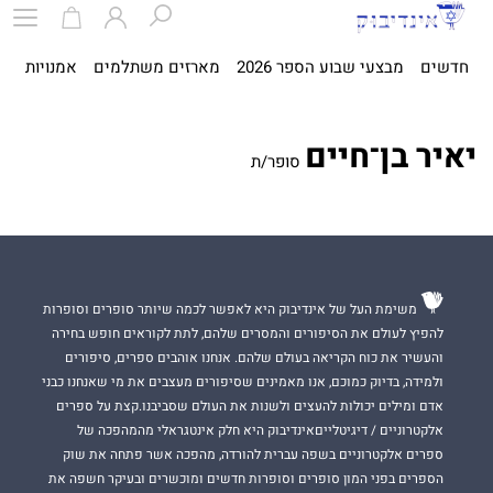
חדשים
מבצעי שבוע הספר 2026
מארזים משתלמים
אמנויות
ספ
יאיר בן־חיים
סופר/ת
משימת העל של אינדיבוק היא לאפשר לכמה שיותר סופרים וסופרות
להפיץ לעולם את הסיפורים והמסרים שלהם, לתת לקוראים חופש בחירה
והעשיר את כוח הקריאה בעולם שלהם. אנחנו אוהבים ספרים, סיפורים
ולמידה, בדיוק כמוכם, אנו מאמינים שסיפורים מעצבים את מי שאנחנו כבני
אדם ומילים יכולות להעצים ולשנות את העולם שסביבנו.קצת על ספרים
אלקטרוניים / דיגיטלייםאינדיבוק היא חלק אינטגראלי מהמהפכה של
ספרים אלקטרוניים בשפה עברית להורדה, מהפכה אשר פתחה את שוק
הספרים בפני המון סופרים וסופרות חדשים ומוכשרים ובעיקר חשפה את