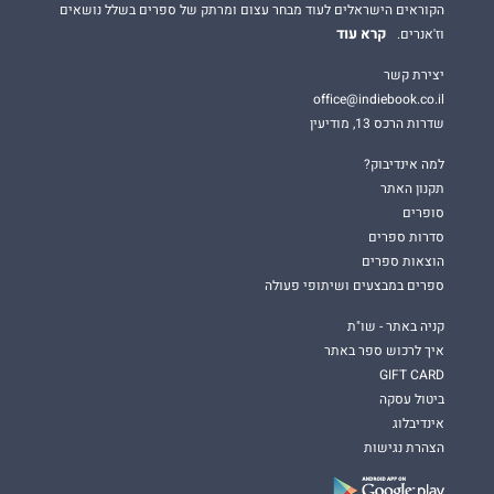
הקוראים הישראלים לעוד מבחר עצום ומרתק של ספרים בשלל נושאים
קרא עוד
וז'אנרים.
יצירת קשר
office@indiebook.co.il
שדרות הרכס 13, מודיעין
למה אינדיבוק?
תקנון האתר
סופרים
סדרות ספרים
הוצאות ספרים
ספרים במבצעים ושיתופי פעולה
קניה באתר - שו"ת
איך לרכוש ספר באתר
GIFT CARD
ביטול עסקה
אינדיבלוג
הצהרת נגישות