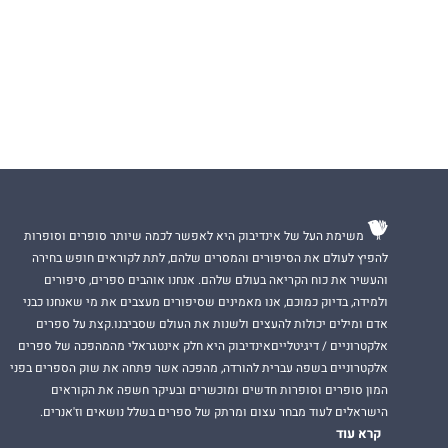
משימת העל של אינדיבוק היא לאפשר לכמה שיותר סופרים וסופרות
להפיץ לעולם את הסיפורים והמסרים שלהם, לתת לקוראים חופש בחירה
והעשיר את כוח הקריאה בעולם שלהם. אנחנו אוהבים ספרים, סיפורים
ולמידה, בדיוק כמוכם, אנו מאמינים שסיפורים מעצבים את מי שאנחנו כבני
אדם ומילים יכולות להעצים ולשנות את העולם שסביבנו.קצת על ספרים
אלקטרוניים / דיגיטלייםאינדיבוק היא חלק אינטגראלי מהמהפכה של ספרים
אלקטרוניים בשפה עברית להורדה, מהפכה אשר פתחה את שוק הספרים בפני
המון סופרים וסופרות חדשים ומוכשרים ובעיקר חשפה את הקוראים
הישראלים לעוד מבחר עצום ומרתק של ספרים בשלל נושאים וז'אנרים.
קרא עוד