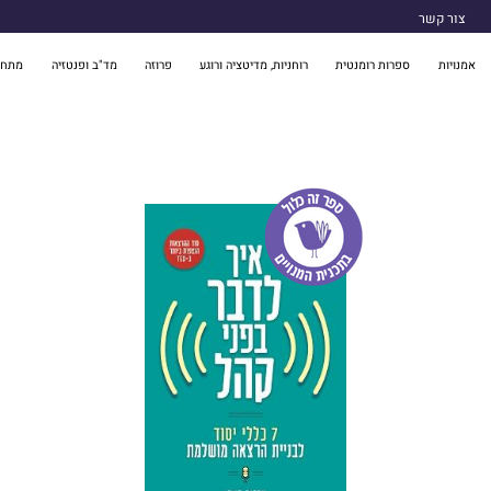
צור קשר
אמנויות
ספרות רומנטית
רוחניות, מדיטציה ורוגע
פרוזה
מד"ב ופנטזיה
מתח 