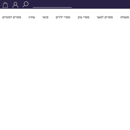
ופעולה
ספרים לנוער
ספרי עיון
ספרי ילדים
פנאי
שירה
ספרים למנויים