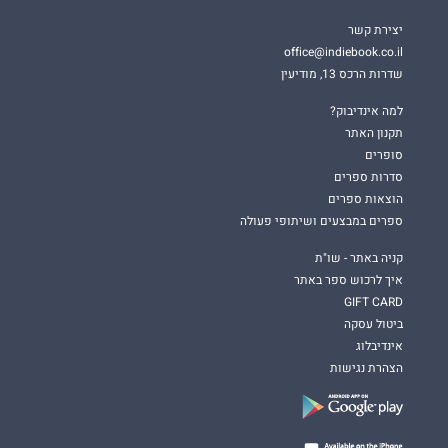
יצירת קשר
office@indiebook.co.il
שדרות הרכס 13, מודיעין
למה אינדיבוק?
תקנון האתר
סופרים
סדרות ספרים
הוצאות ספרים
ספרים במבצעים ושיתופי פעולה
קניה באתר - שו"ת
איך לרכוש ספר באתר
GIFT CARD
ביטול עסקה
אינדיבלוג
הצהרת נגישות