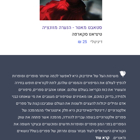
סטאבט מאטר - הנערה מוונציה
טיציאנו סקארפה
דיגיטלי
25 ₪
משימת העל של אינדיבוק היא לאפשר לכמה שיותר סופרים וסופרות
להפיץ לעולם את הסיפורים והמסרים שלהם, לתת לקוראים חופש בחירה
והעשיר את כוח הקריאה בעולם שלהם. אנחנו אוהבים ספרים, סיפורים
ולמידה, בדיוק כמוכם, אנו מאמינים שסיפורים מעצבים את מי שאנחנו כבני
אדם ומילים יכולות להעצים ולשנות את העולם שסביבנו.קצת על ספרים
אלקטרוניים / דיגיטלייםאינדיבוק היא חלק אינטגראלי מהמהפכה של
ספרים אלקטרוניים בשפה עברית להורדה, מהפכה אשר פתחה את שוק
הספרים בפני המון סופרים וסופרות חדשים ומוכשרים ובעיקר חשפה את
הקוראים הישראלים לעוד מבחר עצום ומרתק של ספרים בשלל נושאים
קרא עוד
וז'אנרים.