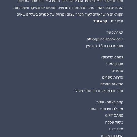
ספרים אלקטרוניים בשפה עברית להורדה, מהפכה אשר פתחה את שוק
הספרים בפני המון סופרים וסופרות חדשים ומוכשרים ובעיקר חשפה את
הקוראים הישראלים לעוד מבחר עצום ומרתק של ספרים בשלל נושאים
קרא עוד
וז'אנרים.
יצירת קשר
office@indiebook.co.il
שדרות הרכס 13, מודיעין
למה אינדיבוק?
תקנון האתר
סופרים
סדרות ספרים
הוצאות ספרים
ספרים במבצעים ושיתופי פעולה
קניה באתר - שו"ת
איך לרכוש ספר באתר
GIFT CARD
ביטול עסקה
אינדיבלוג
הצהרת נגישות