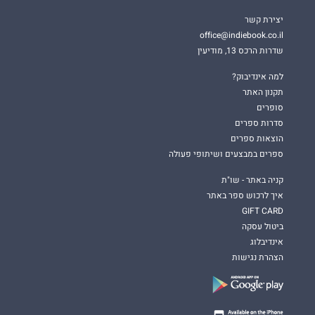
יצירת קשר
office@indiebook.co.il
שדרות הרכס 13, מודיעין
למה אינדיבוק?
תקנון האתר
סופרים
סדרות ספרים
הוצאות ספרים
ספרים במבצעים ושיתופי פעולה
קניה באתר - שו"ת
איך לרכוש ספר באתר
GIFT CARD
ביטול עסקה
אינדיבלוג
הצהרת נגישות