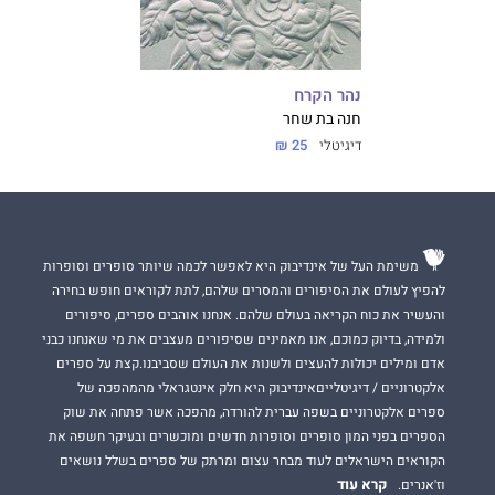
נהר הקרח
חנה בת שחר
דיגיטלי
25 ₪
משימת העל של אינדיבוק היא לאפשר לכמה שיותר סופרים וסופרות
להפיץ לעולם את הסיפורים והמסרים שלהם, לתת לקוראים חופש בחירה
והעשיר את כוח הקריאה בעולם שלהם. אנחנו אוהבים ספרים, סיפורים
ולמידה, בדיוק כמוכם, אנו מאמינים שסיפורים מעצבים את מי שאנחנו כבני
אדם ומילים יכולות להעצים ולשנות את העולם שסביבנו.קצת על ספרים
אלקטרוניים / דיגיטלייםאינדיבוק היא חלק אינטגראלי מהמהפכה של
ספרים אלקטרוניים בשפה עברית להורדה, מהפכה אשר פתחה את שוק
הספרים בפני המון סופרים וסופרות חדשים ומוכשרים ובעיקר חשפה את
הקוראים הישראלים לעוד מבחר עצום ומרתק של ספרים בשלל נושאים
קרא עוד
וז'אנרים.