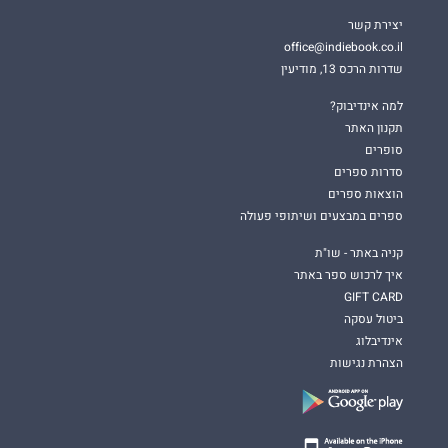
יצירת קשר
office@indiebook.co.il
שדרות הרכס 13, מודיעין
למה אינדיבוק?
תקנון האתר
סופרים
סדרות ספרים
הוצאות ספרים
ספרים במבצעים ושיתופי פעולה
קניה באתר - שו"ת
איך לרכוש ספר באתר
GIFT CARD
ביטול עסקה
אינדיבלוג
הצהרת נגישות