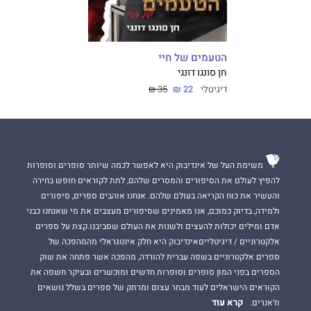
הטעמים של חיי
חן סונגו דונגי
דיגיטלי
22 ₪
35 ₪
משימת העל של אינדיבוק היא לאפשר לכמה שיותר סופרים וסופרות
להפיץ לעולם את הסיפורים והמסרים שלהם, לתת לקוראים חופש בחירה
והעשיר את כוח הקריאה בעולם שלהם. אנחנו אוהבים ספרים, סיפורים
ולמידה, בדיוק כמוכם, אנו מאמינים שסיפורים מעצבים את מי שאנחנו כבני
אדם ומילים יכולות להעצים ולשנות את העולם שסביבנו.קצת על ספרים
אלקטרוניים / דיגיטלייםאינדיבוק היא חלק אינטגראלי מהמהפכה של
ספרים אלקטרוניים בשפה עברית להורדה, מהפכה אשר פתחה את שוק
הספרים בפני המון סופרים וסופרות חדשים ומוכשרים ובעיקר חשפה את
הקוראים הישראלים לעוד מבחר עצום ומרתק של ספרים בשלל נושאים
קרא עוד
וז'אנרים.