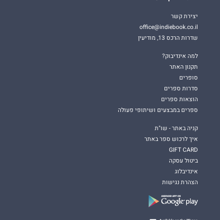
יצירת קשר
office@indiebook.co.il
שדרות הרכס 13, מודיעין
למה אינדיבוק?
תקנון האתר
סופרים
סדרות ספרים
הוצאות ספרים
ספרים במבצעים ושיתופי פעולה
קניה באתר - שו"ת
איך לרכוש ספר באתר
GIFT CARD
ביטול עסקה
אינדיבלוג
הצהרת נגישות