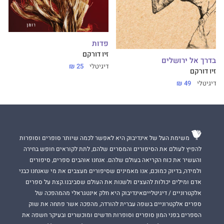
פדות
זיו דורקם
בדרך אל ירושלים
דיגיטלי
25 ₪
זיו דורקם
דיגיטלי
49 ₪
משימת העל של אינדיבוק היא לאפשר לכמה שיותר סופרים וסופרות
להפיץ לעולם את הסיפורים והמסרים שלהם, לתת לקוראים חופש בחירה
והעשיר את כוח הקריאה בעולם שלהם. אנחנו אוהבים ספרים, סיפורים
ולמידה, בדיוק כמוכם, אנו מאמינים שסיפורים מעצבים את מי שאנחנו כבני
אדם ומילים יכולות להעצים ולשנות את העולם שסביבנו.קצת על ספרים
אלקטרוניים / דיגיטלייםאינדיבוק היא חלק אינטגראלי מהמהפכה של
ספרים אלקטרוניים בשפה עברית להורדה, מהפכה אשר פתחה את שוק
הספרים בפני המון סופרים וסופרות חדשים ומוכשרים ובעיקר חשפה את