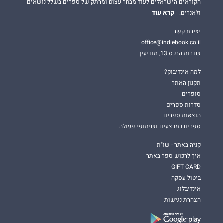
הקוראים הישראלים לעוד מבחר עצום ומרתק של ספרים בשלל נושאים
קרא עוד
וז'אנרים.
יצירת קשר
office@indiebook.co.il
שדרות הרכס 13, מודיעין
למה אינדיבוק?
תקנון האתר
סופרים
סדרות ספרים
הוצאות ספרים
ספרים במבצעים ושיתופי פעולה
קניה באתר - שו"ת
איך לרכוש ספר באתר
GIFT CARD
ביטול עסקה
אינדיבלוג
הצהרת נגישות