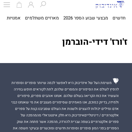
חדשים
מבצעי שבוע הספר 2026
מארזים משתלמים
אמנויות
ספ
ז'ורז' דידי-הוברמן
משימת העל של אינדיבוק היא לאפשר לכמה שיותר סופרים וסופרות
להפיץ לעולם את הסיפורים והמסרים שלהם, לתת לקוראים חופש בחירה
והעשיר את כוח הקריאה בעולם שלהם. אנחנו אוהבים ספרים, סיפורים
ולמידה, בדיוק כמוכם, אנו מאמינים שסיפורים מעצבים את מי שאנחנו כבני
אדם ומילים יכולות להעצים ולשנות את העולם שסביבנו.קצת על ספרים
אלקטרוניים / דיגיטלייםאינדיבוק היא חלק אינטגראלי מהמהפכה של
ספרים אלקטרוניים בשפה עברית להורדה, מהפכה אשר פתחה את שוק
הספרים בפני המון סופרים וסופרות חדשים ומוכשרים ובעיקר חשפה את