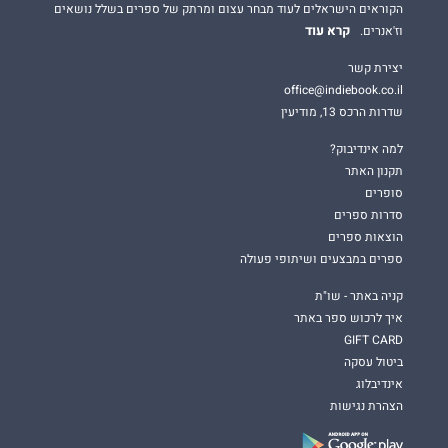
הקוראים הישראלים לעוד מבחר עצום ומרתק של ספרים בשלל נושאים
קרא עוד
וז'אנרים.
יצירת קשר
office@indiebook.co.il
שדרות הרכס 13, מודיעין
למה אינדיבוק?
תקנון האתר
סופרים
סדרות ספרים
הוצאות ספרים
ספרים במבצעים ושיתופי פעולה
קניה באתר - שו"ת
איך לרכוש ספר באתר
GIFT CARD
ביטול עסקה
אינדיבלוג
הצהרת נגישות