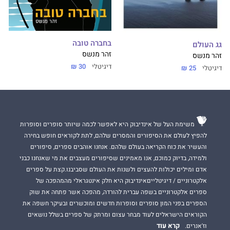
בחברה טובה
גג העולם
זהר מנשס
זהר מנשס
דיגיטלי
30 ₪
דיגיטלי
25 ₪
משימת העל של אינדיבוק היא לאפשר לכמה שיותר סופרים וסופרות
להפיץ לעולם את הסיפורים והמסרים שלהם, לתת לקוראים חופש בחירה
והעשיר את כוח הקריאה בעולם שלהם. אנחנו אוהבים ספרים, סיפורים
ולמידה, בדיוק כמוכם, אנו מאמינים שסיפורים מעצבים את מי שאנחנו כבני
אדם ומילים יכולות להעצים ולשנות את העולם שסביבנו.קצת על ספרים
אלקטרוניים / דיגיטלייםאינדיבוק היא חלק אינטגראלי מהמהפכה של
ספרים אלקטרוניים בשפה עברית להורדה, מהפכה אשר פתחה את שוק
הספרים בפני המון סופרים וסופרות חדשים ומוכשרים ובעיקר חשפה את
הקוראים הישראלים לעוד מבחר עצום ומרתק של ספרים בשלל נושאים
קרא עוד
וז'אנרים.