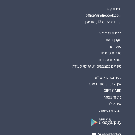
יצירת קשר
office@indiebook.co.il
שדרות הרכס 13, מודיעין
למה אינדיבוק?
תקנון האתר
סופרים
סדרות ספרים
הוצאות ספרים
ספרים במבצעים ושיתופי פעולה
קניה באתר - שו"ת
איך לרכוש ספר באתר
GIFT CARD
ביטול עסקה
אינדיבלוג
הצהרת נגישות