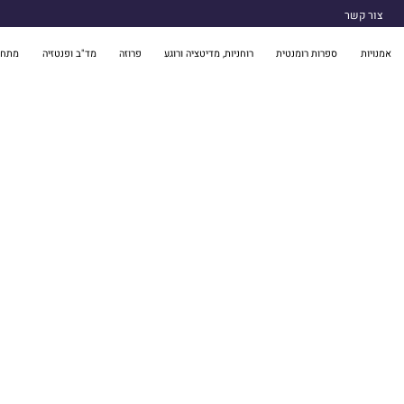
צור קשר
אמנויות
ספרות רומנטית
רוחניות, מדיטציה ורוגע
פרוזה
מד"ב ופנטזיה
מתח 