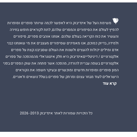
משימת העל של אינדיבוק היא לאפשר לכמה שיותר סופרים וסופרות
להפיץ לעולם את הסיפורים והמסרים שלהם, לתת לקוראים חופש בחירה
והעשיר את כוח הקריאה בעולם שלהם. אנחנו אוהבים ספרים, סיפורים
ולמידה, בדיוק כמוכם, אנו מאמינים שסיפורים מעצבים את מי שאנחנו כבני
אדם ומילים יכולות להעצים ולשנות את העולם שסביבנו.קצת על ספרים
אלקטרוניים / דיגיטלייםאינדיבוק היא חלק אינטגראלי מהמהפכה של ספרים
אלקטרוניים בשפה עברית להורדה, מהפכה אשר פתחה את שוק הספרים בפני
המון סופרים וסופרות חדשים ומוכשרים ובעיקר חשפה את הקוראים
הישראלים לעוד מבחר עצום ומרתק של ספרים בשלל נושאים וז'אנרים.
קרא עוד
כל הזכויות שמורות לאתר אינדיבוק 2013- 2026