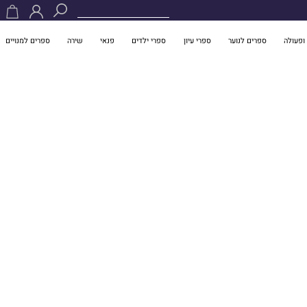
ופעולה
ספרים לנוער
ספרי עיון
ספרי ילדים
פנאי
שירה
ספרים למנויים