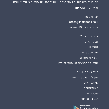
הקוראים הישראלים לעוד מבחר עצום ומרתק של ספרים בשלל נושאים
קרא עוד
וז'אנרים.
יצירת קשר
office@indiebook.co.il
שדרות הרכס 13, מודיעין
למה אינדיבוק?
תקנון האתר
סופרים
סדרות ספרים
הוצאות ספרים
ספרים במבצעים ושיתופי פעולה
קניה באתר - שו"ת
איך לרכוש ספר באתר
GIFT CARD
ביטול עסקה
אינדיבלוג
הצהרת נגישות