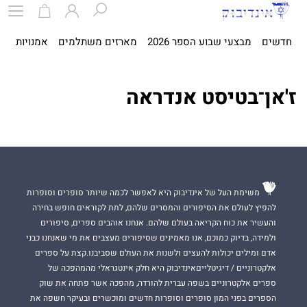
חדשים
מבצעי שבוע הספר 2026
מארזים משתלמים
אמנויות
ספ
ז'אן־בטיסט אנדראה
משימת העל של אינדיבוק היא לאפשר לכמה שיותר סופרים וסופרות
להפיץ לעולם את הסיפורים והמסרים שלהם, לתת לקוראים חופש בחירה
והעשיר את כוח הקריאה בעולם שלהם. אנחנו אוהבים ספרים, סיפורים
ולמידה, בדיוק כמוכם, אנו מאמינים שסיפורים מעצבים את מי שאנחנו כבני
אדם ומילים יכולות להעצים ולשנות את העולם שסביבנו.קצת על ספרים
אלקטרוניים / דיגיטלייםאינדיבוק היא חלק אינטגראלי מהמהפכה של
ספרים אלקטרוניים בשפה עברית להורדה, מהפכה אשר פתחה את שוק
הספרים בפני המון סופרים וסופרות חדשים ומוכשרים ובעיקר חשפה את