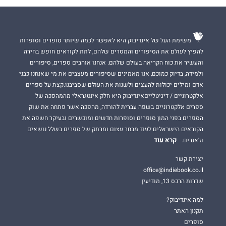
משימת העל של אינדיבוק היא לאפשר לכמה שיותר סופרים וסופרות
להפיץ לעולם את הסיפורים והמסרים שלהם, לתת לקוראים חופש בחירה
והעשיר את כוח הקריאה בעולם שלהם. אנחנו אוהבים ספרים, סיפורים
ולמידה, בדיוק כמוכם, אנו מאמינים שסיפורים מעצבים את מי שאנחנו כבני
אדם ומילים יכולות להעצים ולשנות את העולם שסביבנו.קצת על ספרים
אלקטרוניים / דיגיטלייםאינדיבוק היא חלק אינטגראלי מהמהפכה של
ספרים אלקטרוניים בשפה עברית להורדה, מהפכה אשר פתחה את שוק
הספרים בפני המון סופרים וסופרות חדשים ומוכשרים ובעיקר חשפה את
הקוראים הישראלים לעוד מבחר עצום ומרתק של ספרים בשלל נושאים
קרא עוד
וז'אנרים.
יצירת קשר
office@indiebook.co.il
שדרות הרכס 13, מודיעין
למה אינדיבוק?
תקנון האתר
סופרים