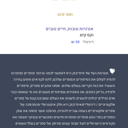
אנרגיות טובות, חיים טובים
וקס קינג
דיגיטלי
54 ₪
משימת העל של אינדיבוק היא לאפשר לכמה שיותר סופרים וסופרות
להפיץ לעולם את הסיפורים והמסרים שלהם, לתת לקוראים חופש בחירה
והעשיר את כוח הקריאה בעולם שלהם. אנחנו אוהבים ספרים, סיפורים
ולמידה, בדיוק כמוכם, אנו מאמינים שסיפורים מעצבים את מי שאנחנו כבני
אדם ומילים יכולות להעצים ולשנות את העולם שסביבנו.קצת על ספרים
אלקטרוניים / דיגיטלייםאינדיבוק היא חלק אינטגראלי מהמהפכה של
ספרים אלקטרוניים בשפה עברית להורדה, מהפכה אשר פתחה את שוק
הספרים בפני המון סופרים וסופרות חדשים ומוכשרים ובעיקר חשפה את
הקוראים הישראלים לעוד מבחר עצום ומרתק של ספרים בשלל נושאים