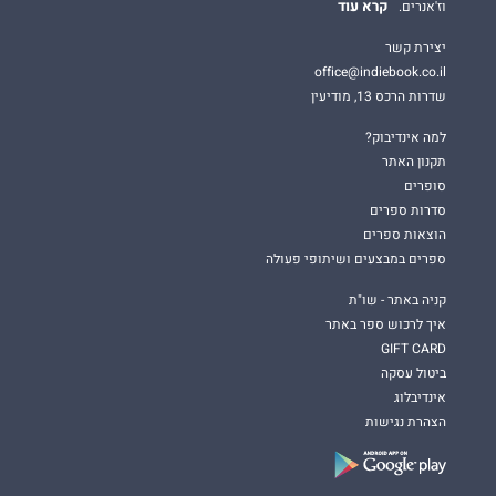
קרא עוד
וז'אנרים.
יצירת קשר
office@indiebook.co.il
שדרות הרכס 13, מודיעין
למה אינדיבוק?
תקנון האתר
סופרים
סדרות ספרים
הוצאות ספרים
ספרים במבצעים ושיתופי פעולה
קניה באתר - שו"ת
איך לרכוש ספר באתר
GIFT CARD
ביטול עסקה
אינדיבלוג
הצהרת נגישות