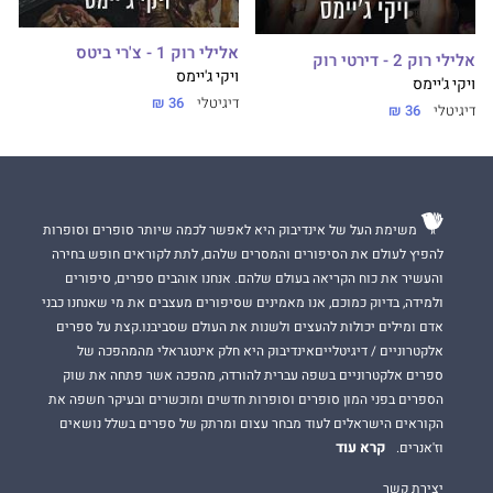
אלילי רוק 1 - צ'רי ביטס
אלילי רוק 2 - דירטי רוק
ויקי ג'יימס
ויקי ג'יימס
דיגיטלי
36 ₪
דיגיטלי
36 ₪
משימת העל של אינדיבוק היא לאפשר לכמה שיותר סופרים וסופרות
להפיץ לעולם את הסיפורים והמסרים שלהם, לתת לקוראים חופש בחירה
והעשיר את כוח הקריאה בעולם שלהם. אנחנו אוהבים ספרים, סיפורים
ולמידה, בדיוק כמוכם, אנו מאמינים שסיפורים מעצבים את מי שאנחנו כבני
אדם ומילים יכולות להעצים ולשנות את העולם שסביבנו.קצת על ספרים
אלקטרוניים / דיגיטלייםאינדיבוק היא חלק אינטגראלי מהמהפכה של
ספרים אלקטרוניים בשפה עברית להורדה, מהפכה אשר פתחה את שוק
הספרים בפני המון סופרים וסופרות חדשים ומוכשרים ובעיקר חשפה את
הקוראים הישראלים לעוד מבחר עצום ומרתק של ספרים בשלל נושאים
קרא עוד
וז'אנרים.
יצירת קשר