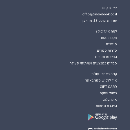
יצירת קשר
office@indiebook.co.il
שדרות הרכס 13, מודיעין
למה אינדיבוק?
תקנון האתר
סופרים
סדרות ספרים
הוצאות ספרים
ספרים במבצעים ושיתופי פעולה
קניה באתר - שו"ת
איך לרכוש ספר באתר
GIFT CARD
ביטול עסקה
אינדיבלוג
הצהרת נגישות