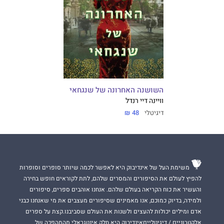
השושנה האחרונה של שנגחאי
וויינה דיי רנדל
דיגיטלי
48 ₪
משימת העל של אינדיבוק היא לאפשר לכמה שיותר סופרים וסופרות
להפיץ לעולם את הסיפורים והמסרים שלהם, לתת לקוראים חופש בחירה
והעשיר את כוח הקריאה בעולם שלהם. אנחנו אוהבים ספרים, סיפורים
ולמידה, בדיוק כמוכם, אנו מאמינים שסיפורים מעצבים את מי שאנחנו כבני
אדם ומילים יכולות להעצים ולשנות את העולם שסביבנו.קצת על ספרים
אלקטרוניים / דיגיטלייםאינדיבוק היא חלק אינטגראלי מהמהפכה של