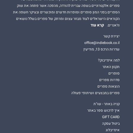
ספרים אלקטרוניים בשפה עברית להורדה, מהפכה אשר פתחה את שוק
הספרים בפני המון סופרים וסופרות חדשים ומוכשרים ובעיקר חשפה את
הקוראים הישראלים לעוד מבחר עצום ומרתק של ספרים בשלל נושאים
קרא עוד
וז'אנרים.
יצירת קשר
office@indiebook.co.il
שדרות הרכס 13, מודיעין
למה אינדיבוק?
תקנון האתר
סופרים
סדרות ספרים
הוצאות ספרים
ספרים במבצעים ושיתופי פעולה
קניה באתר - שו"ת
איך לרכוש ספר באתר
GIFT CARD
ביטול עסקה
אינדיבלוג