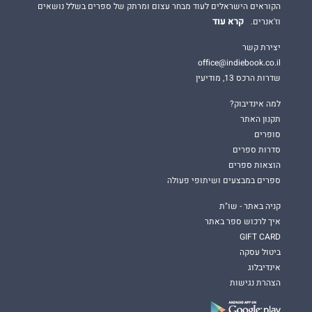
הקוראים הישראלים לעוד מבחר עצום ומרתק של ספרים בשלל נושאים
קרא עוד
וז'אנרים.
יצירת קשר
office@indiebook.co.il
שדרות הרכס 13, מודיעין
למה אינדיבוק?
תקנון האתר
סופרים
סדרות ספרים
הוצאות ספרים
ספרים במבצעים ושיתופי פעולה
קניה באתר - שו"ת
איך לרכוש ספר באתר
GIFT CARD
ביטול עסקה
אינדיבלוג
הצהרת נגישות