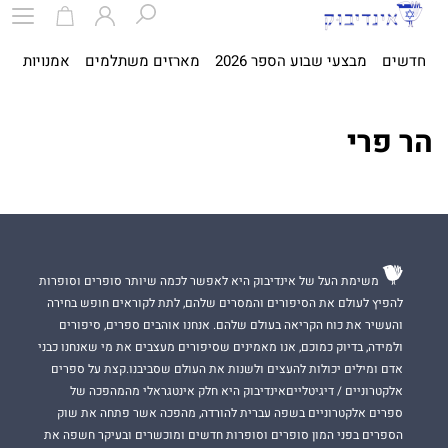
חדשים
מבצעי שבוע הספר 2026
מארזים משתלמים
אמנויות
ספ
הר פרי
משימת העל של אינדיבוק היא לאפשר לכמה שיותר סופרים וסופרות
להפיץ לעולם את הסיפורים והמסרים שלהם, לתת לקוראים חופש בחירה
והעשיר את כוח הקריאה בעולם שלהם. אנחנו אוהבים ספרים, סיפורים
ולמידה, בדיוק כמוכם, אנו מאמינים שסיפורים מעצבים את מי שאנחנו כבני
אדם ומילים יכולות להעצים ולשנות את העולם שסביבנו.קצת על ספרים
אלקטרוניים / דיגיטלייםאינדיבוק היא חלק אינטגראלי מהמהפכה של
ספרים אלקטרוניים בשפה עברית להורדה, מהפכה אשר פתחה את שוק
הספרים בפני המון סופרים וסופרות חדשים ומוכשרים ובעיקר חשפה את