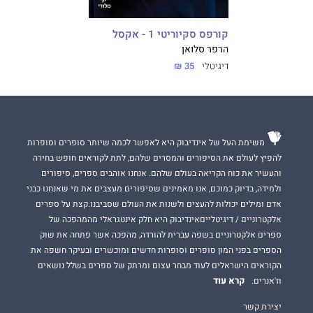
קורפס סקיוריטי 1 - אקסל
הרפר סלואן
דיגיטלי
35 ₪
משימת העל של אינדיבוק היא לאפשר לכמה שיותר סופרים וסופרות
להפיץ לעולם את הסיפורים והמסרים שלהם, לתת לקוראים חופש בחירה
והעשיר את כוח הקריאה בעולם שלהם. אנחנו אוהבים ספרים, סיפורים
ולמידה, בדיוק כמוכם, אנו מאמינים שסיפורים מעצבים את מי שאנחנו כבני
אדם ומילים יכולות להעצים ולשנות את העולם שסביבנו.קצת על ספרים
אלקטרוניים / דיגיטלייםאינדיבוק היא חלק אינטגראלי מהמהפכה של
ספרים אלקטרוניים בשפה עברית להורדה, מהפכה אשר פתחה את שוק
הספרים בפני המון סופרים וסופרות חדשים ומוכשרים ובעיקר חשפה את
הקוראים הישראלים לעוד מבחר עצום ומרתק של ספרים בשלל נושאים
קרא עוד
וז'אנרים.
יצירת קשר