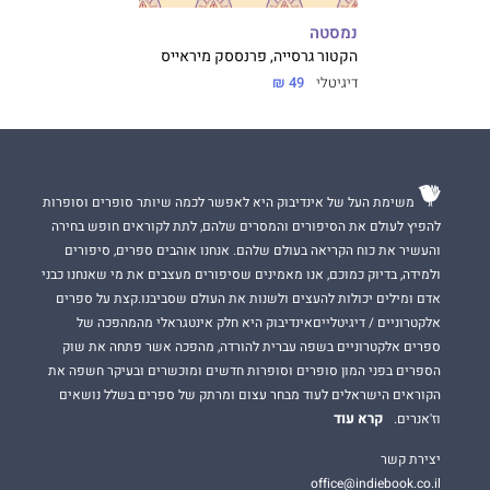
נמסטה
הקטור גרסייה, פרנססק מיראייס
דיגיטלי
49 ₪
משימת העל של אינדיבוק היא לאפשר לכמה שיותר סופרים וסופרות
להפיץ לעולם את הסיפורים והמסרים שלהם, לתת לקוראים חופש בחירה
והעשיר את כוח הקריאה בעולם שלהם. אנחנו אוהבים ספרים, סיפורים
ולמידה, בדיוק כמוכם, אנו מאמינים שסיפורים מעצבים את מי שאנחנו כבני
אדם ומילים יכולות להעצים ולשנות את העולם שסביבנו.קצת על ספרים
אלקטרוניים / דיגיטלייםאינדיבוק היא חלק אינטגראלי מהמהפכה של
ספרים אלקטרוניים בשפה עברית להורדה, מהפכה אשר פתחה את שוק
הספרים בפני המון סופרים וסופרות חדשים ומוכשרים ובעיקר חשפה את
הקוראים הישראלים לעוד מבחר עצום ומרתק של ספרים בשלל נושאים
קרא עוד
וז'אנרים.
יצירת קשר
office@indiebook.co.il