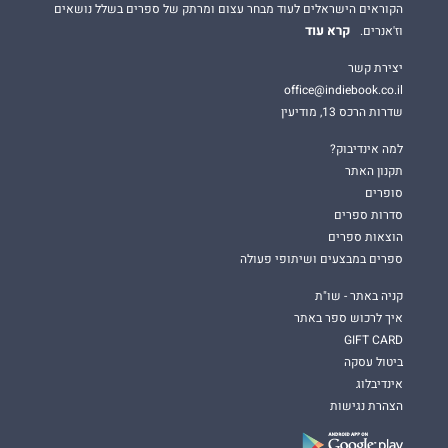
הקוראים הישראלים לעוד מבחר עצום ומרתק של ספרים בשלל נושאים
קרא עוד
וז'אנרים.
יצירת קשר
office@indiebook.co.il
שדרות הרכס 13, מודיעין
למה אינדיבוק?
תקנון האתר
סופרים
סדרות ספרים
הוצאות ספרים
ספרים במבצעים ושיתופי פעולה
קניה באתר - שו"ת
איך לרכוש ספר באתר
GIFT CARD
ביטול עסקה
אינדיבלוג
הצהרת נגישות