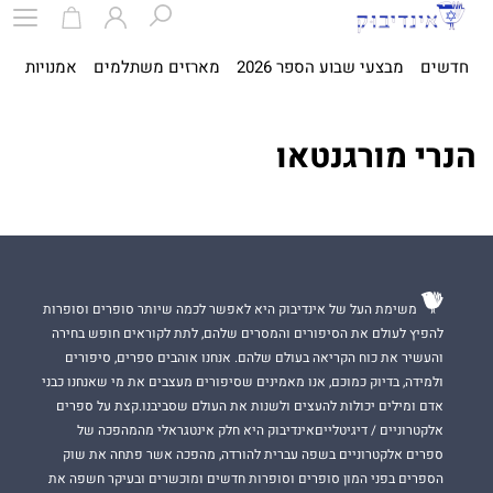
חדשים
מבצעי שבוע הספר 2026
מארזים משתלמים
אמנויות
ספ
הנרי מורגנטאו
משימת העל של אינדיבוק היא לאפשר לכמה שיותר סופרים וסופרות
להפיץ לעולם את הסיפורים והמסרים שלהם, לתת לקוראים חופש בחירה
והעשיר את כוח הקריאה בעולם שלהם. אנחנו אוהבים ספרים, סיפורים
ולמידה, בדיוק כמוכם, אנו מאמינים שסיפורים מעצבים את מי שאנחנו כבני
אדם ומילים יכולות להעצים ולשנות את העולם שסביבנו.קצת על ספרים
אלקטרוניים / דיגיטלייםאינדיבוק היא חלק אינטגראלי מהמהפכה של
ספרים אלקטרוניים בשפה עברית להורדה, מהפכה אשר פתחה את שוק
הספרים בפני המון סופרים וסופרות חדשים ומוכשרים ובעיקר חשפה את