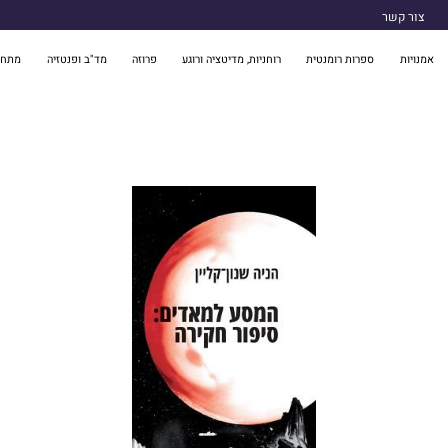
צור קשר
אמנויות
ספרות רומנטית
רוחניות, מדיטציה ורוגע
פרוזה
מד"ב ופנטזיה
מתח 