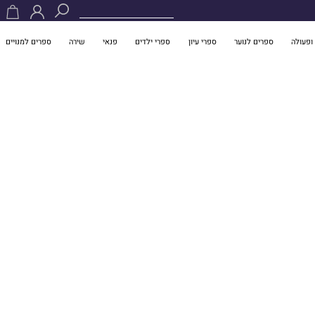
ופעולה
ספרים לנוער
ספרי עיון
ספרי ילדים
פנאי
שירה
ספרים למנויים