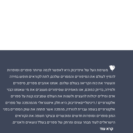
משימת העל של אינדיבוק היא לאפשר לכמה שיותר סופרים וסופרות
להפיץ לעולם את הסיפורים והמסרים שלהם, לתת לקוראים חופש בחירה
והעשיר את כוח הקריאה בעולם שלהם. אנחנו אוהבים ספרים, סיפורים
ולמידה, בדיוק כמוכם, אנו מאמינים שסיפורים מעצבים את מי שאנחנו כבני
אדם ומילים יכולות להעצים ולשנות את העולם שסביבנו.קצת על ספרים
אלקטרוניים / דיגיטלייםאינדיבוק היא חלק אינטגראלי מהמהפכה של ספרים
אלקטרוניים בשפה עברית להורדה, מהפכה אשר פתחה את שוק הספרים בפני
המון סופרים וסופרות חדשים ומוכשרים ובעיקר חשפה את הקוראים
הישראלים לעוד מבחר עצום ומרתק של ספרים בשלל נושאים וז'אנרים.
קרא עוד