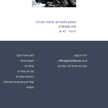
המסע למאדים: סיפור חקירה
הניה שנון־קליין
דיגיטלי
42 ₪
יצירת קשר
למה אינדיבוק?
office@indiebook.co.il
תקנון האתר
שדרות הרכס 13, מודיעין
סופרים
סדרות ספרים
הוצאות ספרים
ספרים במבצעים ושיתופי
פעולה