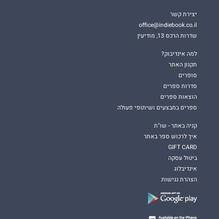
יצירת קשר
office@indiebook.co.il
שדרות הרכס 13, מודיעין
למה אינדיבוק?
תקנון האתר
סופרים
סדרות ספרים
הוצאות ספרים
ספרים במבצעים ושיתופי פעולה
קניה באתר - שו"ת
איך לרכוש ספר באתר
GIFT CARD
ביטול עסקה
אינדיבלוג
הצהרת נגישות