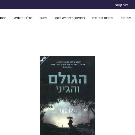
צור קשר
אמנויות
ספרות רומנטית
רוחניות, מדיטציה ורוגע
פרוזה
מד"ב ופנטזיה
מתח 