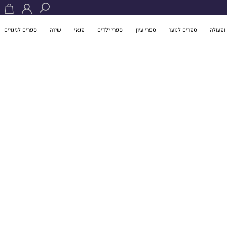
ופעולה
ספרים לנוער
ספרי עיון
ספרי ילדים
פנאי
שירה
ספרים למנויים